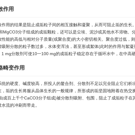
散作用
散作用的结果是阻止成垢粒子间的相互接触和凝聚，从而可阻止垢的生长
O3和MgCO3分子组成的成垢颗粒，还可以是尘埃、泥沙或其他水不溶物。
散性能的高低与相对分子质量(或聚合度)的大小密切相关。聚合度过低，
被吸附分散的粒子数过多，水体变浑浊，甚至形成絮体(此时的作用与絮凝
，1 mg分散剂可使10一100 mg的成垢粒子稳定存在于循环水中，在中
格畸变作用
系统的硬度、碱度较高，所投人的鳌合剂、分散剂不足以完全阻止它们析
在，垢的生长将服从晶体生长的一般规律，所形成的垢坚固地附着在热交
(由成百上千个CaCO3分子组成)被分散剂吸附、包围，阻止了成垢粒子
被水流的冲刷而带走。