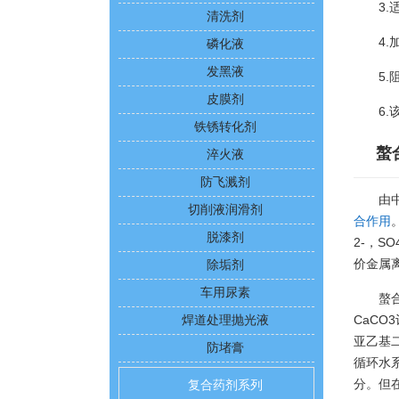
3
清洗剂
4
磷化液
发黑液
5
皮膜剂
6
铁锈转化剂
螯
淬火液
防飞溅剂
由
切削液润滑剂
合作用
脱漆剂
2-，S
价金属
除垢剂
车用尿素
螯
CaCO3
焊道处理抛光液
亚乙基二
防堵膏
循环水
分。但
复合药剂系列