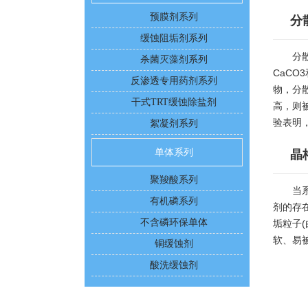
预膜剂系列
分
缓蚀阻垢剂系列
分
杀菌灭藻剂系列
CaC
反渗透专用药剂系列
物，分
干式TRT缓蚀除盐剂
高，则
验表明
絮凝剂系列
单体系列
晶
聚羧酸系列
当
有机磷系列
剂的存
不含磷环保单体
垢粒子
软、易
铜缓蚀剂
酸洗缓蚀剂