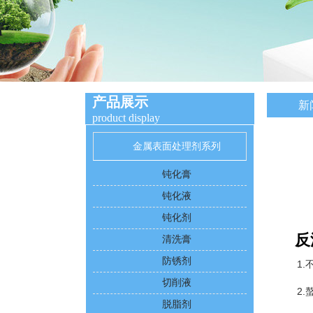
产品展示
新
product display
金属表面处理剂系列
钝化膏
钝化液
钝化剂
反
清洗膏
防锈剂
1
切削液
2
脱脂剂