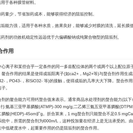
.适用于各种膜管材料。
.加药量少，节省加药成本，能够获得经济的阻垢控制。
.阻垢能力强，适用于各种水质，效果良好，能够减少对膜的清洗，延长膜
.该药剂的功效机稳定性远远优于六偏磷酸钠或纯聚合物型的阻垢剂。
合作用
中心离子和某些合乎一定条件的同一多齿配位体的两个或两个以上配位原
。鳌合作用的结果是使得成垢阳离子(如ca2+，Mg2+等)与螯合剂作用生
O42-，PO43-，和SiO32- 等)的接触，使得成垢的几率大大下降。螯
离子。
合剂的鳌合能力可用钙螯合值来表示。通常商品水处理剂的螯合能力(以下
计):氨基三亚甲基膦酸(ATMP)-300 mg/g;二乙烯三氨五亚甲基膦酸(DTPMP)
膦酸(HEDP)-45om扩g。折合算来，1 mg螯合剂只能螯合不足0.5 m
系统中，所需的螯合剂为l000m/L，这种投加量在经济上是无法承受的
在中低硬度水中，起重要作用的仍是阻垢剂的螯合作用。