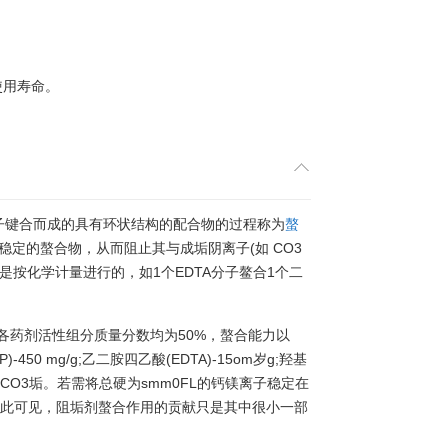
使用寿命。
子键合而成的具有环状结构的配合物的过程称为
螯
成稳定的螯合物，从而阻止其与成垢阴离子(如 CO3
合作用是按化学计量进行的，如1个EDTA分子鳌合1个二
各药剂活性组分质量分数均为50%，螯合能力以
-450 mg/g;乙二胺四乙酸(EDTA)-15om岁g;羟基
gCaCO3垢。若需将总硬为smm0FL的钙镁离子稳定在
。由此可见，阻垢剂螯合作用的贡献只是其中很小一部